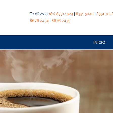
Teléfonos:
(81) 8331 1424
|
8331 5040
|
8351 702
8676 2434
|
8676 2435
INICIO