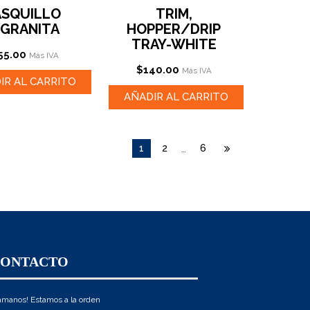
ASQUILLO
TRIM,
/GRANITA
HOPPER/DRIP
TRAY-WHITE
55.00
Más IVA
$
140.00
Más IVA
IR AL CARRITO
AÑADIR AL CARRITO
1
2
6
…
CONTACTO
ámanos! Estamos a la orden