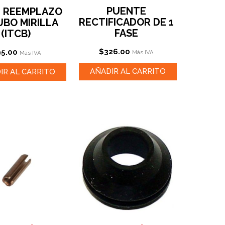
PUENTE
E REEMPLAZO
RECTIFICADOR DE 1
UBO MIRILLA
FASE
(ITCB)
$
326.00
95.00
Más IVA
Más IVA
AÑADIR AL CARRITO
IR AL CARRITO