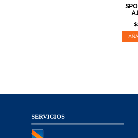
SPO
A
$
AÑA
SERVICIOS