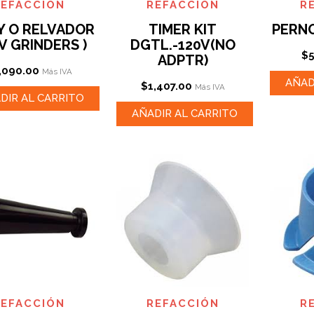
REFACCIÓN
REFACCIÓN
R
Y O RELVADOR
TIMER KIT
PERNO
V GRINDERS )
DGTL.-120V(NO
$
ADPTR)
,090.00
Más IVA
AÑAD
$
1,407.00
Más IVA
DIR AL CARRITO
AÑADIR AL CARRITO
REFACCIÓN
REFACCIÓN
R