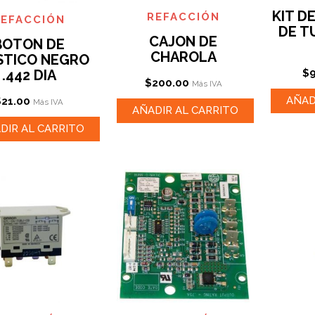
KIT D
REFACCIÓN
REFACCIÓN
DE T
CAJON DE
BOTON DE
CHAROLA
STICO NEGRO
$
.442 DIA
$
200.00
Más IVA
AÑAD
$
21.00
Más IVA
AÑADIR AL CARRITO
DIR AL CARRITO