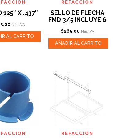
EFACCIÓN
REFACCIÓN
 125″ X .437″
SELLO DE FLECHA
FMD 3/5 INCLUYE 6
55.00
Más IVA
$
265.00
Más IVA
IR AL CARRITO
AÑADIR AL CARRITO
EFACCIÓN
REFACCIÓN