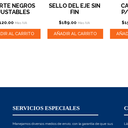
RTE NEGROS
SELLO DEL EJE SIN
C
JUSTABLES
FIN
P
120.00
$
189.00
$
1
Más IVA
Más IVA
DIR AL CARRITO
AÑADIR AL CARRITO
AÑAD
SERVICIOS ESPECIALES
Manejamos diversos medios de envío, con la garantía de que sus
Ll