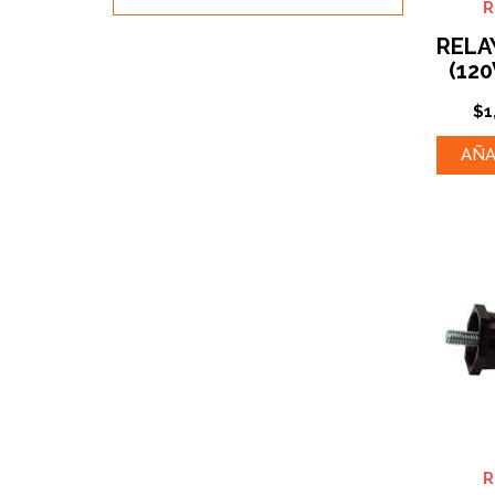
RELA
(120
$
1
AÑA